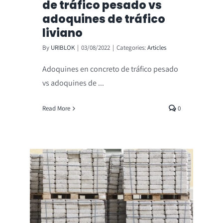
de tráfico pesado vs
adoquines de tráfico
liviano
By
URIBLOK
|
03/08/2022
|
Categories:
Articles
Adoquines en concreto de tráfico pesado
vs adoquines de ...
Read More
0