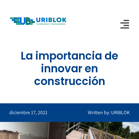
Saltar
al
contenido
Tog
Nav
Inicio
La importancia de
innovar en
Nosotros
construcción
Blog
Servicios
Videos
Contacto
Tienda
diciembre 17, 2021
Written by: URIBLOK
Carrito
PAGOS