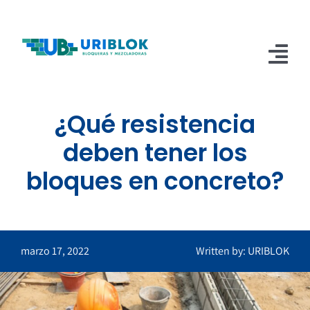
Saltar
al
contenido
Tog
Nav
Inicio
¿Qué resistencia
deben tener los
Nosotros
bloques en concreto?
Blog
Servicios
Videos
Contacto
Tienda
marzo 17, 2022
Written by: URIBLOK
Carrito
PAGOS