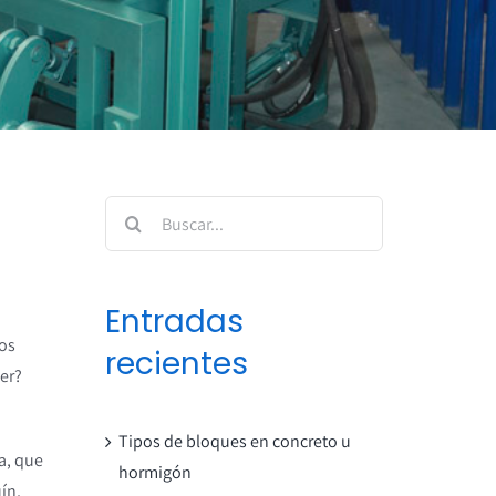
Buscar:
Entradas
nos
recientes
er?
Tipos de bloques en concreto u
a, que
hormigón
ín,