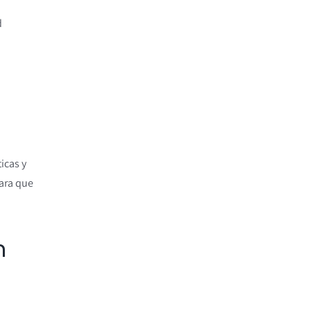
d
icas y
ara que
n