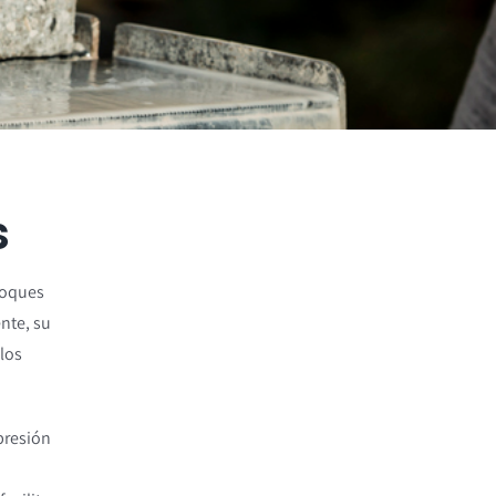
s
loques
nte, su
 los
presión