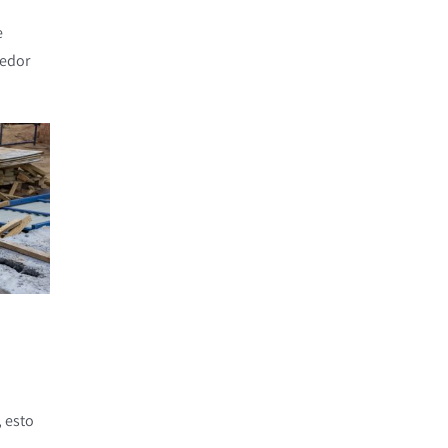
e
dedor
 esto