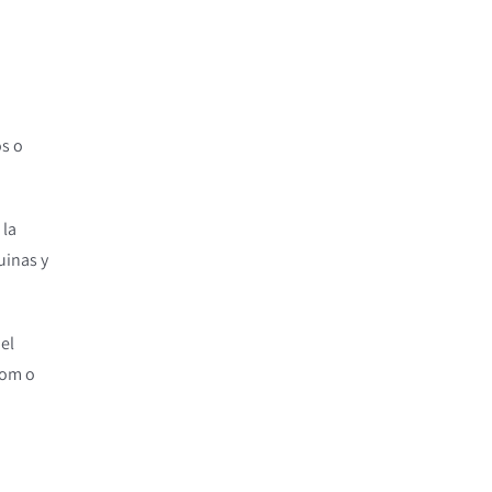
os o
 la
uinas y
el
com o