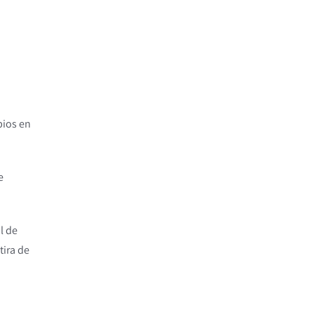
bios en
e
l de
tira de