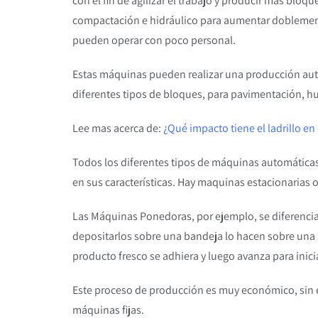
con el fin de agilizar el trabajo y producir más bloq
compactación e hidráulico para aumentar doblement
pueden operar con poco personal.
Estas máquinas pueden realizar una producción auto
diferentes tipos de bloques, para pavimentación, h
Lee mas acerca de:
¿Qué impacto tiene el ladrillo e
Todos los diferentes tipos de máquinas automáticas
en sus características. Hay maquinas estacionarias 
Las Máquinas Ponedoras, por ejemplo, se diferencia
depositarlos sobre una bandeja lo hacen sobre una p
producto fresco se adhiera y luego avanza para inicia
Este proceso de producción es muy económico, sin e
máquinas fijas.