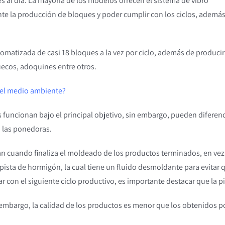
ues al día. La mayoría de los modelos ofrecen el sistema de vibro
e la producción de bloques y poder cumplir con los ciclos, ademá
matizada de casi 18 bloques a la vez por ciclo, además de producir
uecos, adoquines entre otros.
n el medio ambiente?
 funcionan bajo el principal objetivo, sin embargo, pueden diferenc
o las ponedoras.
n cuando finaliza el moldeado de los productos terminados, en vez
ista de hormigón, la cual tiene un fluido desmoldante para evitar q
r con el siguiente ciclo productivo, es importante destacar que la p
mbargo, la calidad de los productos es menor que los obtenidos po