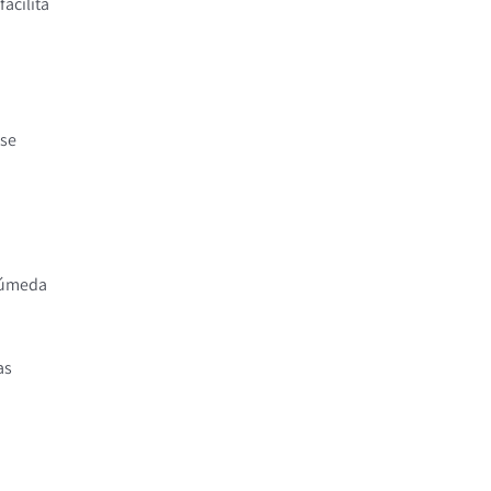
acilita
 se
 húmeda
as