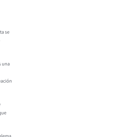
r
ta se
e
s una
neación
e
 que
oblema