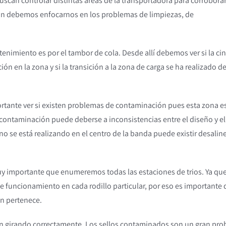
buscan controlar distintas áreas de la transportadora para corrobora
ón debemos enfocarnos en los problemas de limpiezas, de
imiento es por el tambor de cola. Desde allí debemos ver si la cin
n en la zona y si la transición a la zona de carga se ha realizado d
rtante ver si existen problemas de contaminación pues esta zona e
 contaminación puede deberse a inconsistencias entre el diseño y el
l no se está realizando en el centro de la banda puede existir desali
y importante que enumeremos todas las estaciones de trios. Ya qu
de funcionamiento en cada rodillo particular, por eso es importante
ón pertenece.
tán girando correctamente. Los sellos contaminados son un gran pr