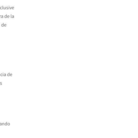
clusive
a de la
a de
cia de
es
uando