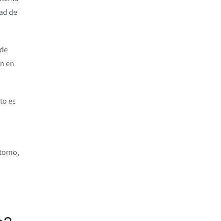
dad de
 de
ón en
to es
torno,