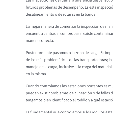
Las inspecciones de rutina, a diferencia del censo, 
futuros problemas de desempeño. Es esta inspecci
desalineamiento o de roturas en la banda.
La mejor manera de comenzar la inspección de manten
encuentra centrada, comprobar si existe contaminació
manera correcta.
Posteriormente pasamos a la zona de carga. Es impo
de las más problemáticas de las transportadoras; la
manejo de la carga, inclusive si la carga del materia
en la misma.
Cuando controlamos las estaciones portantes es mu
pueden existir problemas de alineación o de fallas 
tengamos bien identificado el rodillo y a qué estaci
Es fundamental que controlemos si los rodillos es