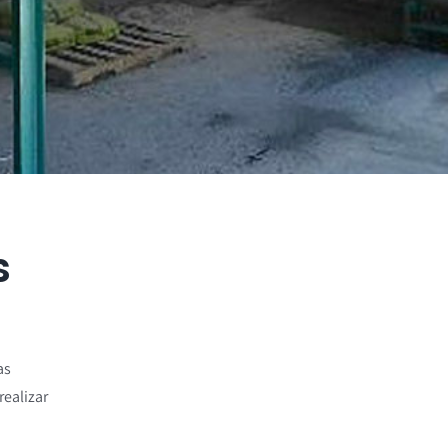
s
as
realizar