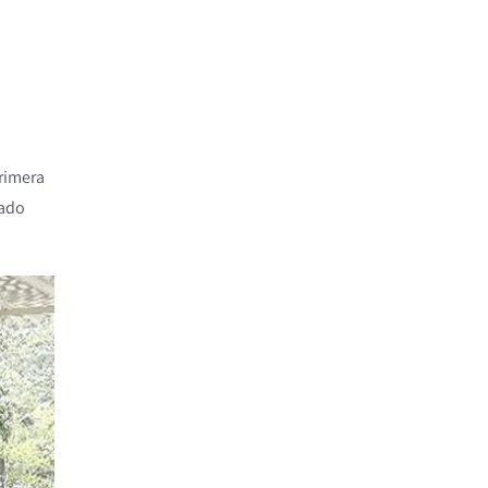
primera
tado